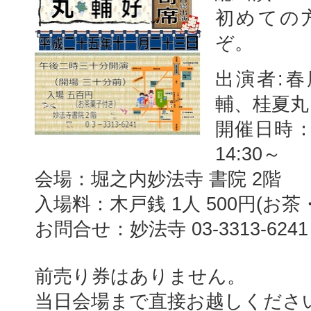
初めての
ぞ。
出演者:
輔、桂夏丸
開催日時：2
14:30～
会場：堀之内妙法寺 書院 2階
入場料：木戸銭 1人 500円(お茶
お問合せ：妙法寺 03-3313-6241
前売り券はありません。
当日会場まで直接お越しくださ