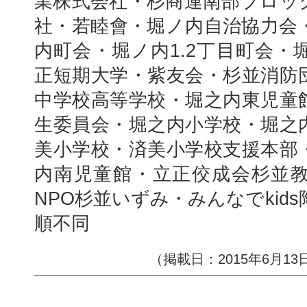
業株式会社・杉商連南部ブロッ
社・若睦會・堀ノ内自治協力会
内町会・堀ノ内1.2丁目町会・
正短期大学・紫友会・杉並消防
中学校高等学校・堀之内東児童
生委員会・堀之内小学校・堀之
美小学校・済美小学校支援本部
内南児童館・立正佼成会杉並
NPO杉並いずみ・みんなでki
順不同
（掲載日：2015年6月13日