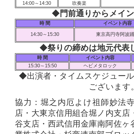
14:00～14:30
吹奏楽
◆
門前通りからメイ
時 間
イベント内容
14:30～15:30
東京高円寺阿波
◆
祭りの締めは地元代表
時 間
イベント内容
15:30～15:50
ヘビメタロック
◆出演者・タイムスケジュー
ございます
協力：堀之内厄よけ祖師妙法
店・大東京信用組合堀ノ内支店
谷支店・西武信用金庫南阿佐ヶ