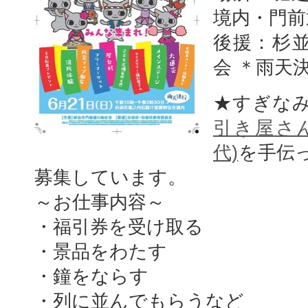
境内・門前
後援：杉
会 ＊雨天
★すぎな
引き屋さん
代)
を手伝
募集しています。
～お仕事内容～
・福引券を受け取る
・景品をわたす
・鐘をならす
・列に並んでもらうなど