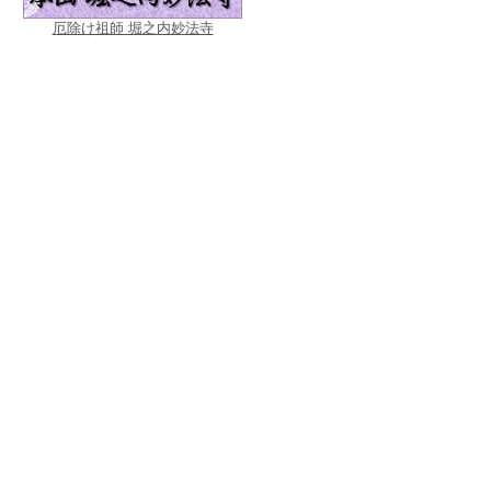
厄除け祖師 堀之内妙法寺